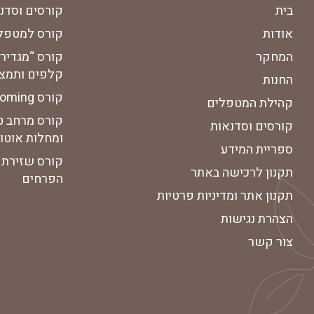
בית
קורסים וסדנ
אודות
קורס למטפלים APY
המחקר
קורס “מגדיר
קלפים ותמצי
החנות
קורס Blooming
קהילת המטפלים
קורס מרחב ט
קורסים וסדנאות
ומחלות אוטוא
ספריית המידע
קורס שזירת 
תקנון לרכישה באתר
הפרחים
תקנון אתר ומדיניות פרטיות
הצהרת נגישות
צור קשר