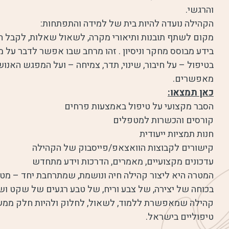
והרגשי.
הקהילה נועדה להיות בית של למידה והתפתחות:
מקום לשתף תובנות ותיאורי מקרה, לשאול שאלות, לקבל 
בידע מבוסס מחקר וניסיון . זהו מרחב שבו אפשר לדבר ע
בטיפול – על חיבור, שינוי, תדר, צמיחה – ועל המפגש האנ
מאפשרים.
כאן תמצאו:
הסבר מקצועי על טיפול באמצעות פרחים
קורסים והכשרות למטפלים
חנות תמציות ייעודית
קישורים לקבוצות הוואצאפ/פייסבוק של הקהילה
עדכונים מקצועיים, מאמרים, הדרכות וידע מתחדש
המטרה היא ליצור קהילה חיה ונושמת, שמתרחבת יחד – מ
בכוחה של יצירה, של צבע וריח, של טבע רגעים של שקט ושל
קהילה שמאפשרת ללמוד, לשאול, לחלוק ולהיות חלק ממש
טיפוליים בישראל.